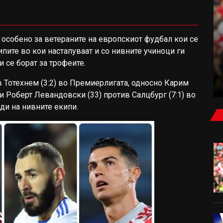
особено за ветераните на европскиот фудбал кои се
ФУДБАЛ
ипите во кои настапуваат и со нивните учиноци ги
 се борат за трофеите.
РИВАЛСТВОТО ОСТАНА НА СТРАНА: РЕАЛ
МАДРИД ИСПРАТИ ПОРАКА ДО МЕСИ
в Тотехнем (3:2) во Премиерлигата, односно Карим
и Роберт Левандовски (33) против Салцбург (7:1) во
ди на нивните екипи.