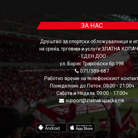
ЗА НАС
Друштво за спортски обложувалници и и
на среќа, трговија и услуги ЗЛАТНА КОПА
- ЕДЕН ДОО
ул. Борис Трајковски бр.198
071/389-687
Работно време на телефонскиот контакт
Понеделник до Петок: 09:00 - 21:00ч
Сабота и Недела: 09:00 - 17:00ч
support@zlatnakopacka.mk