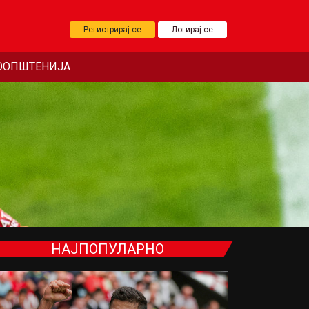
Регистрирај се
Логирај се
ООПШТЕНИЈА
НАЈПОПУЛАРНО