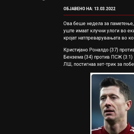
ОБЈАВЕНО НА: 13.03.2022
Ова беше недела за паметење, 
уште имаат клучни улоги во ек
кројат натпреварувањата во кои
Кристијано Роналдо (37) проти
Бензема (34) против ПСЖ (3:1) 
ЛШ, постигнаа хет-трик за побе