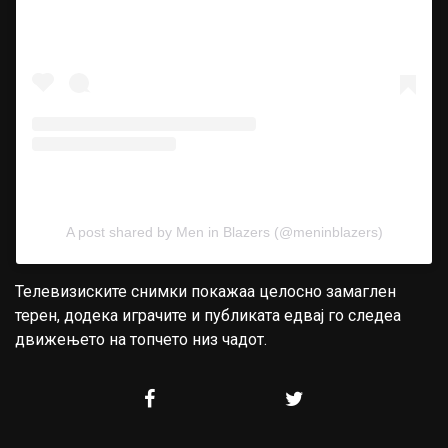
A post shared by Men in Blazers (@meninblazers)
Телевизиските снимки покажаа целосно замаглен
терен, додека играчите и публиката едвај го следеа
движењето на топчето низ чадот.