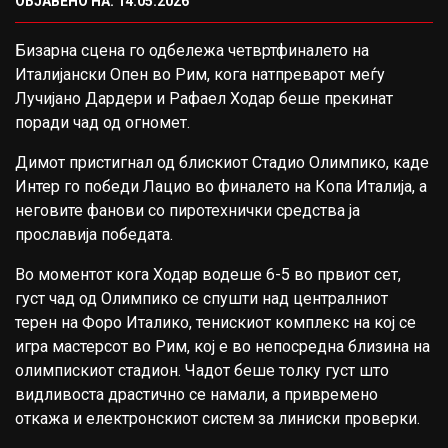
ОБЈАВЕНО НА: 14.05.2026
Бизарна сцена го одбележа четвртфиналето на
Италијански Опен
во
Рим
, кога натпреварот меѓу
Лучијано Дардери
и
Рафаел Ходар
беше прекинат
поради чад од огномет.
Димот пристигнал од блискиот
Стадио Олимпико
, каде
Интер
го победи
Лацио
во финалето на
Копа Италија, а
неговите фанови со пиротехнички средства ја
прославија победата.
Во моментот кога Ходар водеше 6-5 во првиот сет,
густ чад од Олимпико се спушти над централниот
терен на Форо Италико, тенискиот комплекс на кој се
игра мастерсот во Рим, кој е во непосредна близина на
олимпискиот стадион. Чадот беше толку густ што
видливоста драстично се намали, а привремено
откажа и електронскиот систем за линиски проверки.