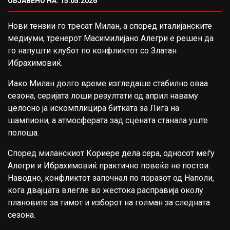
ОБЈАВЕНО НА: 15.05.2026
Нови тензии го тресат
Милан
, а според италијанските
медиуми, тренерот
Масимилијано Алегри
е решен да
го напушти клубот по конфликтот со
Златан
Ибрахимовиќ
.
Иако Милан долго време изгледаше стабилно оваа
сезона, серијата лоши резултати од април наваму
целосно ја искомплицира битката за
Лига на
шампиони
, а атмосферата зад сцената станала уште
полоша.
Според миланскиот Кориере дела сера, односот меѓу
Алегри и Ибрахимовиќ практично повеќе не постои.
Наводно, конфликтот започнал по поразот од
Наполи
,
кога двајцата влегле во жестока расправија околу
плановите за тимот и изборот на голман за следната
сезона.