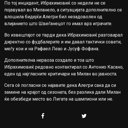
По тој инцидент, Ибрахимовиќ со недели не се
појавувал во Миланело, а ситуацијата дополнително се
влошила бидејќи Алегри бил незадоволен од
влијанието што Швеѓанецот го имал врз играчите.
Во извештајот се тврди дека Ибрахимовиќ разговарал
директно со фудбалерите и им давал тактички совети,
меѓу кои и на
Рафаел Леао
и
Јусуф Фофана
.
Дополнителна нервоза создало и тоа што
Ибрахимовиќ редовно контактирал со
Антонио Касано
,
еден од најгласните критичари на Милан во јавноста.
Сега сè погласни се најавите дека Алегри сака да си
замине на крајот од сезоната, без разлика дали Милан
ќе обезбеди место во Лигата на шампиони или не.