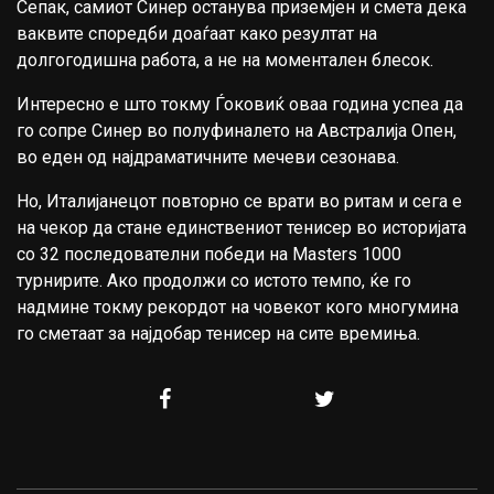
Сепак, самиот Синер останува приземјен и смета дека
ваквите споредби доаѓаат како резултат на
долгогодишна работа, а не на моментален блесок.
Интересно е што токму Ѓоковиќ оваа година успеа да
го сопре Синер во полуфиналето на Австралија Опен,
во еден од најдраматичните мечеви сезонава.
Но, Италијанецот повторно се врати во ритам и сега е
на чекор да стане единствениот тенисер во историјата
со 32 последователни победи на Masters 1000
турнирите. Ако продолжи со истото темпо, ќе го
надмине токму рекордот на човекот кого многумина
го сметаат за најдобар тенисер на сите времиња.