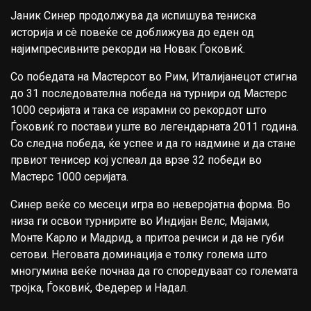
Јаник Синер
продолжува да испишува тениска
историја и сè повеќе се доближува до еден од
најимпресивните рекорди на
Новак Ѓоковиќ
.
Со победата на Мастерсот во
Рим
, Италијанецот стигна
до 31 последователна победа на турнири од Мастерс
1000 серијата и така се израмни со рекордот што
Ѓоковиќ го постави уште во легендарната 2011 година.
Со следна победа, ќе успее и да го надмине и да стане
првиот тенисер кој успеал да врзе 32 победи во
Мастерс 1000 серијата.
Синер веќе со месеци игра во неверојатна форма. Во
низа ги освои турнирите во Индијан Велс, Мајами,
Монте Карло и Мадрид, а притоа речиси и да не губи
сетови. Неговата доминација е толку голема што
многумина веќе почнаа да го споредуваат со големата
тројка, Ѓоковиќ, Федерер и Надал.