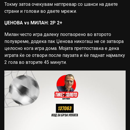
Токму затоа очекувам натпревар со шанси на двете
страни и голови во двете мрежи.
ЏЕНОВА vs МИЛАН: 2P 2+
Милан често игра далеку поотворено во второто
полувреме, додека пак Џенова никогаш не се затвора
целосно кога игра дома. Мојата претпоставка е дека
играта ќе се отвори после паузата и ќе паднат најмалку
2 гола во вторите 45 минути.