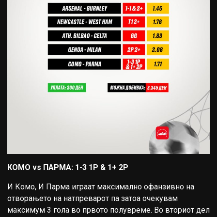
КОМО vs ПАРМА: 1-3 1P & 1+ 2P
И Комо, И Парма играат максимално офанзивно на
отворањето на натпреварот па затоа очекувам
максимум 3 гола во првото полувреме. Во вториот дел