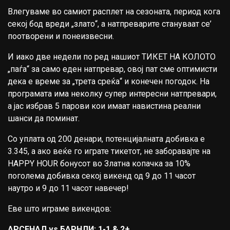
Влегуваме во самиот расплет на сезоната, период кога
секој бод вреди „злато“, а натпреварите стануваат се’
поотворени и понеизвесни.
И иако две недели по ред нашиот ТИКЕТ НА КОЛОТО
„паѓа“ за само еден натпревар, овој пат сме оптимисти
дека е време за „трета среќа“ и конечен погодок. На
програмата има неколку супер интересни натпревари,
а јас избрав 5 парови кои имаат навистина реални
шанси да поминат.
Со уплата од 200 денари, потенцијалната добивка е
3.345, а ако веќе го играте тикетот, не заборавајте на
HAPPY HOUR бонусот во Златна копачка за 10%
поголема добивка секој викенд од 9 до 11 часот
наутро и 9 до 11 часот навечер!
Еве што играме викендов:
АРСЕНАЛ vs БАРНЛИ: 1-1 & 2+