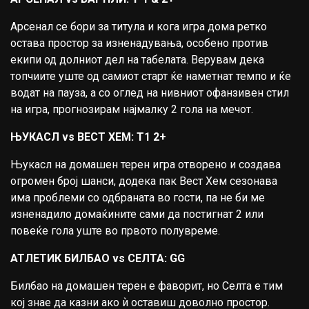
Арсенал се бори за титула и кога игра дома ретко
остава простор за изненадувања, особено против
екипи од долниот дел на табелата. Верувам дека
топчиите уште од самиот старт ќе наметнат темпо и ќе
водат на пауза, а со оглед на нивниот офанзивен стил
на игра, прогнозирам најмалку 2 гола на мечот.
ЊУКАСЛ vs ВЕСТ ХЕМ: T1 2+
Њукасл на домашен терен игра отворено и создава
огромен број шанси, додека пак Вест Хем сезонава
има проблеми со одбраната во гости, па не би ме
изненадило домаќините сами да постигнат 2 или
повеќе гола уште во првото полувреме.
АТЛЕТИК БИЛБАО vs СЕЛТА: GG
Билбао на домашен терен е фаворит, но Селта е тим
кој знае да казни ако ѝ оставиш доволно простор.