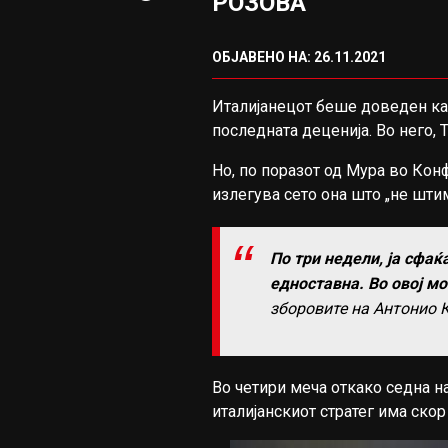
РОЗОВА
ОБЈАВЕНО НА: 26.11.2021
Италијанецот беше доведен как
последната деценија. Во него,
Но, по поразот од Мура во Кон
излегува сето она што „не шти
По три недели, ја сфаќ
едноставна. Во овој мо
зборовите на Антонио К
Во четири меча откако седна н
италијанскиот стратег има скор