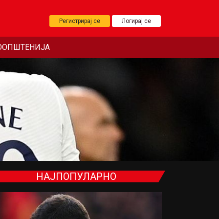
Регистрирај се
Логирај се
ООПШТЕНИЈА
НАЈПОПУЛАРНО