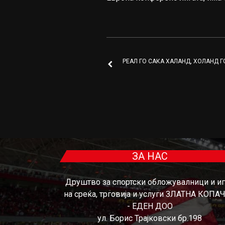
РЕАЛ ГО САКА ХAЛАНД, ХОЛАНД Г
ЗА НАС
Друштво за спортски обложувалници и и
на среќа, трговија и услуги ЗЛАТНА КОПА
- ЕДЕН ДОО
ул. Борис Трајковски бр.198