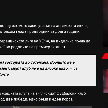
ФУДБАЛ
о најголемото засилување на англиската екипа,
 Тотенхем гледа предводник за долги години.
ЕЛ КЛАСИКО ЗА РОДРИ: БАРСЕЛОНА ВЛЕЗЕ
ВО ИГРА
ференциската лига на УЕФА, на виделина почна да
ма“ во редовите на премиерлигашот.
ам состојбата во Тотенхем. Воопшто не е
мент, мојот клуб не е на високо ниво.
– се
онте.
а жешката клупа на англискиот фудбалски клуб,
 од две победи, едно реми и еден пораз.