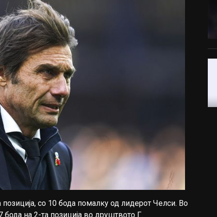
а позиција, со 10 бода помалку од лидерот Челси. Во
 бода на 2-та позиција во друштвото Г.