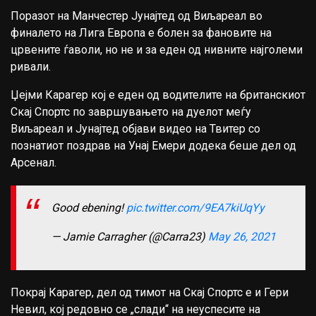
Поразот на Манчестер Јунајтед од Виљареал во
финалето на Лига Европа е болен за фановите на
црвените ѓаволи, но не и за еден од нивните најголеми
ривали.
Џејми Карагер кој е еден од водителите на британскиот
Скај Спортс по завршувањето на дуелот меѓу
Виљареал и Јунајтед објави видео на Твитер со
познатиот поздрав на Унај Емери додека беше дел од
Арсенал.
Good ebening!
pic.twitter.com/9EA7kiUqYy
— Jamie Carragher (@Carra23)
May 26, 2021
Покрај Карагер, дел од тимот на Скај Спортс е и Гери
Невил, кој редовно се „слади“ на неуспесите на