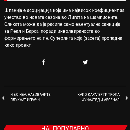
Шпанија е асоцијација која има највисок коефициент за
учество во новата сезона во Лигата на шампионите.
Сликата може да ја расипе само евентуална санкција
за Реал и Барса, поради инволвираноста во
формирањето на т.н. Суперлига која (засега) пропадна
како проект.
И ВО НБА, НАВИВАЧИТЕ
КАКО КАРАГЕР ГИ ТРОЛА
ПЛУКААТ ИГРАЧИ
ЈУНАЈТЕД И АРСЕНАЛ
НАЈПОПУЛАРНО