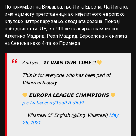
По триумфот на Виљареал во Лига Европа, Ла Лига ќе
има најмногу претставници во најелитното европско
клупско натпреварување, следната сезона. Покрај
победникот во ЛЕ, во ЛШ се пласираа шампионот
Атлетико Мадрид, Реал Мадрид, Барселона и екипата
на Севиља како 4-та во Примера.
And yes… 𝙄𝙏 𝙒𝘼𝙎 𝙊𝙐𝙍 𝙏𝙄𝙈𝙀!!!
This is for everyone who has been part of
Villarreal history.
𝗘𝗨𝗥𝗢𝗣𝗔 𝗟𝗘𝗔𝗚𝗨𝗘 𝗖𝗛𝗔𝗠𝗣𝗜𝗢𝗡𝗦
pic.twitter.com/1ouR7LdBJ9
— Villarreal CF English (@Eng_Villarreal)
May
26, 2021