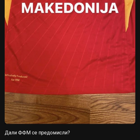
Дали ФФМ се предомисли?