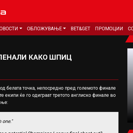
ОВОСТИ
ОБЛОЖУВАЊЕ
BET&GET
ПРОМОЦИИ
С
ПЕНАЛИ КАКО ШПИЦ
од белата точка, непосредно пред големото финале
ФУДБАЛ
е екипи ќе го одиграат третото англиско финале во
ање:
ЧАЛХАНОГЛУ ПРЕСАДИ КОСА, МОДРИЌ
ПРОВЕРИ КОЛКУ Е ПОРАСНАТА (ВИДЕО)
th one."