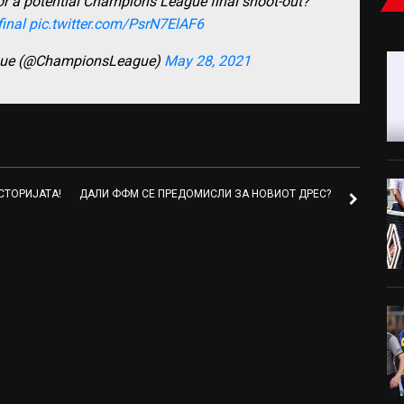
or a potential Champions League final shoot-out?
inal
pic.twitter.com/PsrN7ElAF6
gue (@ChampionsLeague)
May 28, 2021
СТОРИЈАТА!
ДАЛИ ФФМ СЕ ПРЕДОМИСЛИ ЗА НОВИОТ ДРЕС?