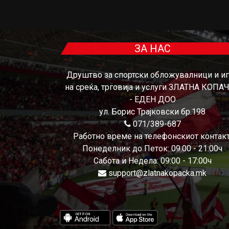
ЗА НАС
Друштво за спортски обложувалници и и
на среќа, трговија и услуги ЗЛАТНА КОПА
- ЕДЕН ДОО
ул. Борис Трајковски бр.198
071/389-687
Работно време на телефонскиот контакт
Понеделник до Петок: 09:00 - 21:00ч
Сабота и Недела: 09:00 - 17:00ч
support@zlatnakopacka.mk