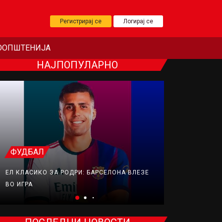
Регистрирај се
Логирај се
ООПШТЕНИЈА
НАЈПОПУЛАРНО
ФУДБАЛ
ТЕНИС
ЕЛ КЛАСИКО ЗА РОДРИ: БАРСЕЛОНА ВЛЕЗЕ
ЛОШИ ВЕСТИ
ВО ИГРА
ОРТОПЕДСК