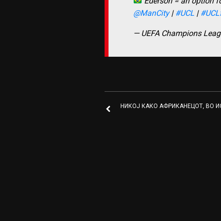
Ederson = an option f
@ManCity
|
#UCL
|
#UCLf
— UEFA Champions Lea
НИКОЈ КАКО АФРИКАНЕЦОТ, ВО И