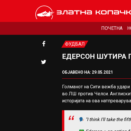
ПОЧЕТНА
Н
ФУДБАЛ
ЕДЕРСОН ШУТИРА 
ОБЈАВЕНО НА: 29.05.2021
Голманот на Сити вежба удари 
во ЛШ против Челси. Англискит
историјата на ова натпреварув
"I think I'll take the fif