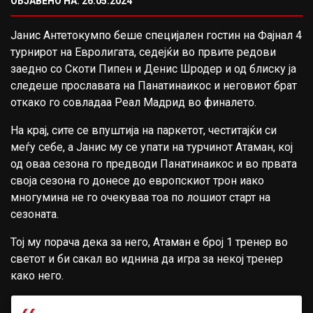
ОБЈАВЕНО НА: 26.05.2024
Јанис Антетокумпо беше специјален гостин на Фајнал 4
турнирот на Евролигата, седејќи во првите редови
заедно со Скоти Пипен и Денис Шродер и од блиску ја
следеше прославата на Панатинаикос и неговиот брат
откако го совладаа Реал Мадрид во финалето.
На крај, сите се впуштија на паркетот, честитајќи си
меѓу себе, а Јанис му се упати на турчинот Атаман, кој
од оваа сезона го предводи Панатинаикос и во првата
своја сезона го донесе до европскиот трон иако
многумина не го очекуваа тоа по лошиот старт на
сезоната.
Тој му порача дека за него, Атаман е број 1 тренер во
светот и би сакал во иднина да игра за некој тренер
како него.