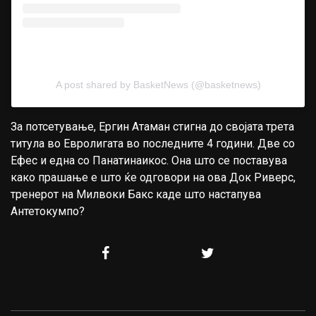
A post shared by BasketNews (@basketnews)
За потсетување, Ергин Атаман стигна до својата трета
титула во Евролигата во последните 4 години. Две со
Ефес и една со Панатинаикос. Она што се поставува
како прашање е што ќе одговори на ова Док Риверс,
тренерот на Милвоки Бакс каде што настапува
Антетокумпо?