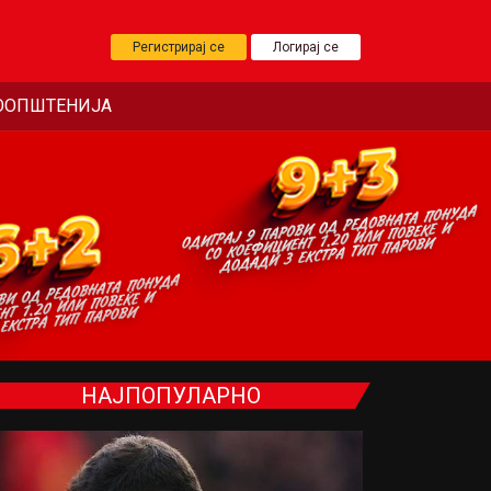
Регистрирај се
Логирај се
ООПШТЕНИЈА
НАЈПОПУЛАРНО