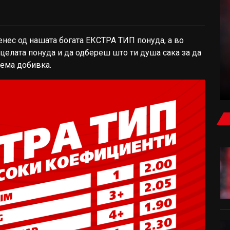
денес од нашата богата ЕКСТРА ТИП понуда, а во
ФУДБАЛ
целата понуда и да одбереш што ти душа сака за да
лема добивка.
ЕЛ КЛАСИКО ЗА РОДРИ: БАРСЕЛОНА ВЛЕЗЕ
ВО ИГРА