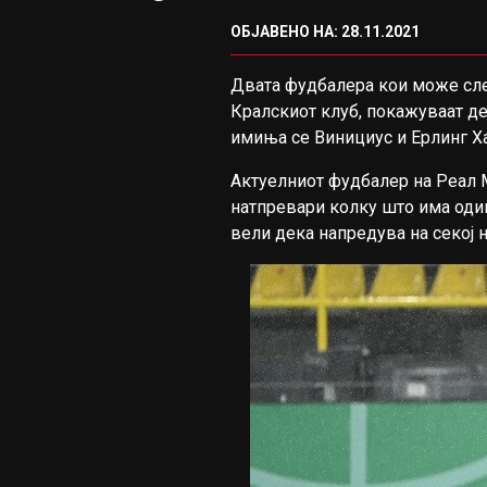
ОБЈАВЕНО НА: 28.11.2021
Двата фудбалера кои може сле
Кралскиот клуб, покажуваат де
имиња се Винициус и Eрлинг Х
Актуелниот фудбалер на Реал М
натпревари колку што има одиг
вели дека напредува на секој 