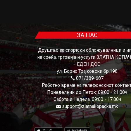
ЗА НАС
Друштво за спортски обложувалници и и
на среќа, трговија и услуги ЗЛАТНА КОПА
- ЕДЕН ДОО
ул. Борис Трајковски бр.198
071/389-687
Работно време на телефонскиот контакт
Понеделник до Петок: 09:00 - 21:00ч
Сабота и Недела: 09:00 - 17:00ч
support@zlatnakopacka.mk