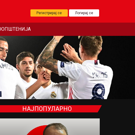
Регистрирај се
Логирај се
ООПШТЕНИЈА
НАЈПОПУЛАРНО