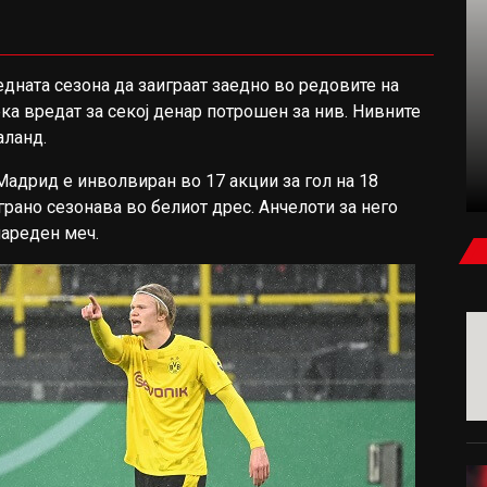
дната сезона да заиграат заедно во редовите на
ФУДБАЛ
ка вредат за секој денар потрошен за нив. Нивните
aланд.
КАРАГЕР: БЕВ УБЕДЕН ДЕКА САЛАХ ЌЕ
ПОТПИШЕ ЗА МИЛАН ИЛИ ЈУВЕНТУС
адрид е инволвиран во 17 акции за гол на 18
рано сезонава во белиот дрес. Анчелоти за него
нареден меч.