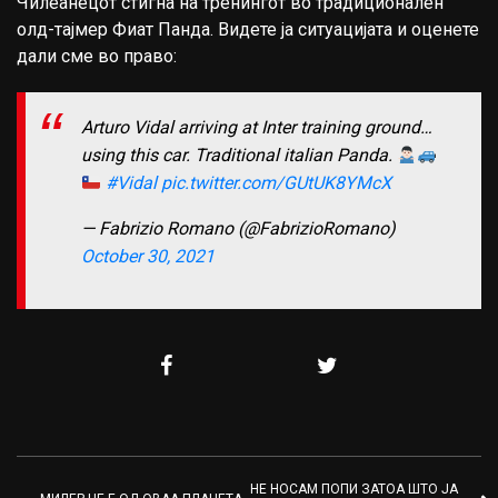
Чилеанецот стигна на тренингот во традиционален
олд-тајмер Фиат Панда. Видете ја ситуацијата и оценете
дали сме во право:
Arturo Vidal arriving at Inter training ground…
using this car. Traditional italian Panda.
#Vidal
pic.twitter.com/GUtUK8YMcX
— Fabrizio Romano (@FabrizioRomano)
October 30, 2021
НЕ НОСАМ ПОПИ ЗАТОА ШТО ЈА