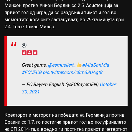
Минхен против Унион Берлин со 2:5. Асистенција за
првиот гол од игра, да се раздвижи тимот и гол во
моментите кога сите застануваат, во 79-та минута при
2:4. Тоа е Томас Милер.
Great game,
@esmuellert_
#MiaSanMia
#FCUFCB
pic.twitter.com/c8m33UAgt8
— FC Bayern English (@FCBayernEN)
October
30, 2021
Креаторот и моторот на победата на Германија против
Бразил со 1:7, го постигна првиот гол во полуфиналето
на СП 2014-та, а воедно ги постигна првиот и четвртиот