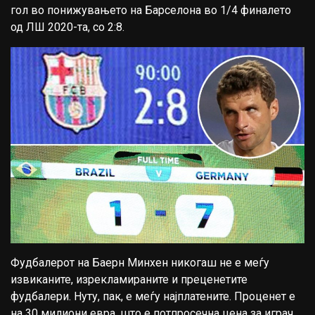
гол во понижувањето на Барселона во 1/4 финалето
од ЛШ 2020-та, со 2:8.
Фудбалерот на Баерн Минхен никогаш не е меѓу
извиканите, изрекламираните и преценетите
фудбалери. Нуту, пак, е меѓу најплатените. Проценет е
на 30 милиони евра, што е потпросечна цена за играч