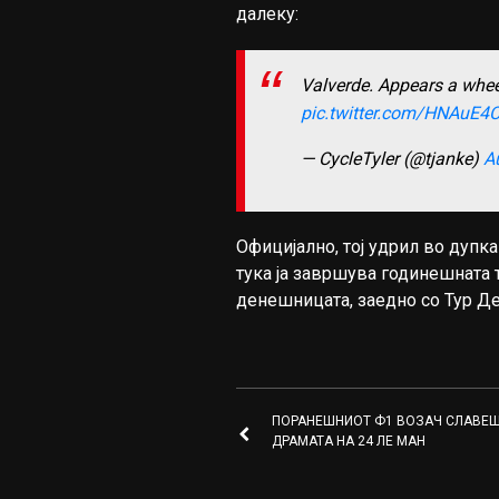
далеку:
Valverde. Appears a wheels
pic.twitter.com/HNAuE4
— CycleTyler (@tjanke)
A
Официјално, тој удрил во дупка
тука ја завршува годинешната т
денешницата, заедно со Тур Де
ПОРАНЕШНИОТ Ф1 ВОЗАЧ СЛАВЕШ
ДРАМАТА НА 24 ЛЕ МАН