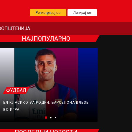
Регистрирај се
Логирај се
ООПШТЕНИЈА
НАЈПОПУЛАРНО
ФУДБАЛ
ТЕНИС
ЕЛ КЛАСИКО ЗА РОДРИ: БАРСЕЛОНА ВЛЕЗЕ
ЛОШИ ВЕСТИ
ВО ИГРА
ОРТОПЕДСК