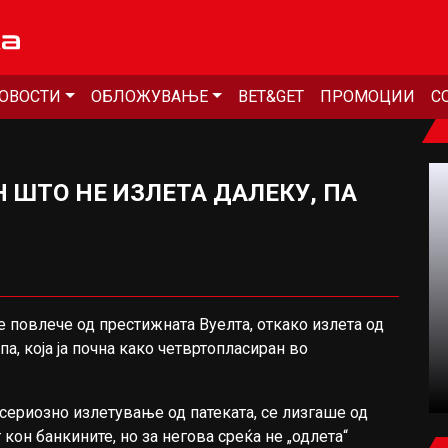
ОВОСТИ
ОБЛОЖУВАЊЕ
BET&GET
ПРОМОЦИИ
С
Н ШТО НЕ ИЗЛЕТА ДАЛЕКУ, ПА
ФУДБАЛ
 повлече од престижната Вуелта, откако излета од
па, која ја почна како четвртопласиран во
ЧАЛХАНОГЛУ ПРЕСАДИ КОСА, МОДРИЌ
ПРОВЕРИ КОЛКУ Е ПОРАСНАТА (ВИДЕО)
ериозно излетување од патеката, се лизгаше од
кон банкините, но за негова среќа не „одлета“