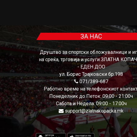
ЗА НАС
Друштво за спортски обложувалници и и
на среќа, трговија и услуги ЗЛАТНА КОПА
- ЕДЕН ДОО
ул. Борис Трајковски бр.198
071/389-687
Работно време на телефонскиот контакт
Понеделник до Петок: 09:00 - 21:00ч
Сабота и Недела: 09:00 - 17:00ч
support@zlatnakopacka.mk