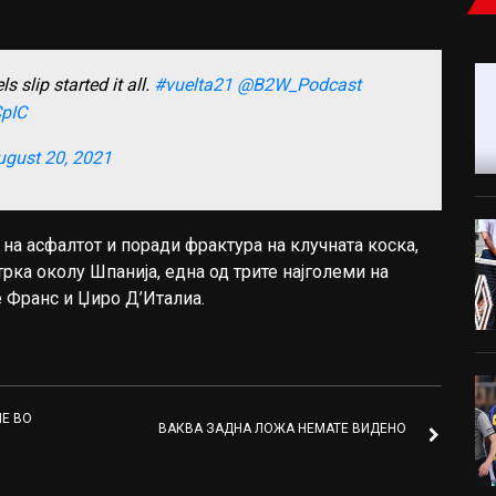
 slip started it all.
#vuelta21
@B2W_Podcast
CpIC
ugust 20, 2021
 на асфалтот и поради фрактура на клучната коска,
рка околу Шпанија, една од трите најголеми на
 Франс и Џиро Д’Италиа.
Е ВО
ВАКВА ЗАДНА ЛОЖА НЕМАТЕ ВИДЕНО