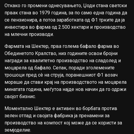
Откако го промени однесувањето, Џоди стана светски
првак стана во 1979 година, за по само една година да
се пензионира, а потоа заработката од Ф1 трките да ја
инвестира во фарма од 2.500 хектари и производство
на млечни производи.
Фармата на Шектер, прва голема бафало фарма во
Обединетото Кралство, низ годините освои бројни
награди за квалитетно производство на сладолед и
моцарела од бафало. Сепак, поради зголемените
трошоци пред сè на струја, поранешниот Ф1 возач
мораше да стави крај на производството на моцарела
минатата година, меѓутоа најде нов начин да го одржи
својот бизнис.
Моментално Шектер е активен во борбата против
зелен отпад и својата фабрика ја пренамени за
производство на компост кој може да се користи за
земјоделие.