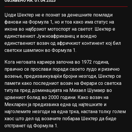
ОБЈАВЕНО НА: 01.04.2025
Џоди Шектер не е познат за денешните помлади
фанови на Формула 1, но и тоа како има статус на
икона во најбрзиот мотоспорт на светот. Шектер е
единствениот Јужноафриканец и воедно
единствениот возач од афричкиот континент кој бил
светски шампион во Формула 1.
Кога неговата кариера започна во 1972 година,
првично се прослави поради своето лудо и ризично
возење, предизвикувајќи бројни незгоди, Шектер се
памети како последниот возач на Ферари со светска
титула пред доминацијата на Михаел Шумаер во
црвениот болид во 2000 години. Како возач на
Мекларен ја предизвика една од најтешките и
најголемите незгоди на една трка, настана толку голем
хаос што дел од возачите побараа Шектер да биде
отстранет од Формула 1.