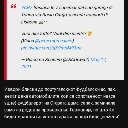
#CR7
trasloca le 7 supercar dal suo garage di
Torino via Roclo Cargo, azienda trasporti di
Lisbona
Vuol dire tutto? Vuol dire niente?
(Video
@persemprecalcio
)
pic.twitter.com/qX9moM93mr
— Giacomo Scutiero (@SCUtweet)
May 17,
2021
Извори блиски до португалскиот фудбалски ас, пак,
велат дека автомобилите кои се сопственост на (се
уште) фудбалерот на Старата дама, сепак, заминале
само на редовна проверка во Германија, по што ќе
бидат вратени во истата гаража од која биле „земени“.