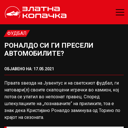
ФУДБАЛ
РОНАЛДО СИ ГИ ПРЕСЕЛИ
АВТОМОБИЛИТЕ?
ОБЈАВЕНО НА: 17.05.2021
Првата ѕвезда на Јувентус и на светскиот фудбал, ги
натовари(л) своите скапоцени играчки во камион, кој
потоа се упатил во непознат правец. Според
шпекулациите на „познавачите“ на приликите, тоа е
знак дека Кристијано Роналдо заминува од Торино по
крајот на сезоната.