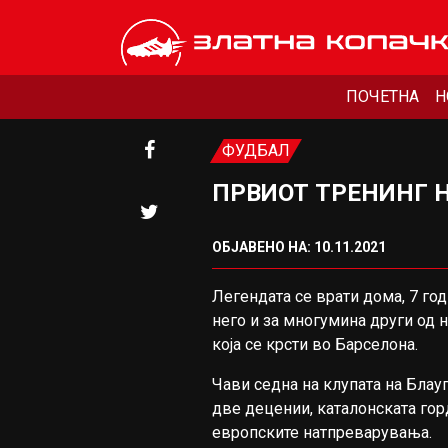
ПОЧЕТНА
Н
ФУДБАЛ
ПРВИОТ ТРЕНИНГ 
ОБЈАВЕНО НА: 10.11.2021
Легендата се врати дома, 7 го
него и за многумина други од н
која се крсти во Барселона.
Чави седна на клупата на Блауг
две децении, каталонската го
европските натпреварувања.