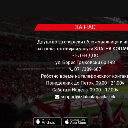
ЗА НАС
Друштво за спортски обложувалници и и
на среќа, трговија и услуги ЗЛАТНА КОПА
- ЕДЕН ДОО
ул. Борис Трајковски бр.198
071/389-687
Работно време на телефонскиот контакт
Понеделник до Петок: 09:00 - 21:00ч
Сабота и Недела: 09:00 - 17:00ч
support@zlatnakopacka.mk