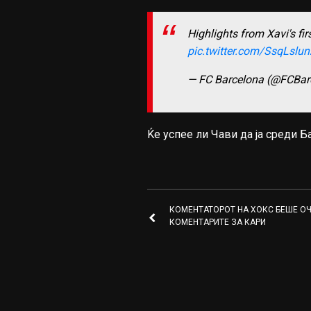
Highlights from Xavi's f
pic.twitter.com/SsqLslun
— FC Barcelona (@FCBar
Ќе успее ли Чави да ја среди Б
КОМЕНТАТОРОТ НА ХОКС БЕШЕ ОЧ
КОМЕНТАРИТЕ ЗА КАРИ