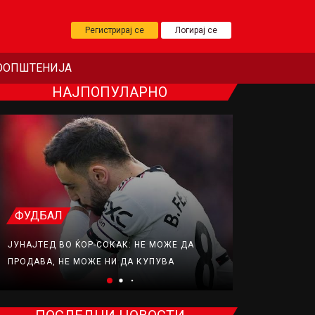
Регистрирај се
Логирај се
ООПШТЕНИЈА
НАЈПОПУЛАРНО
ФУДБАЛ
ФУДБАЛ
ЈУНАЈТЕД ВО ЌОР-СОКАК: НЕ МОЖЕ ДА
КАРАГЕР: БЕ
ПРОДАВА, НЕ МОЖЕ НИ ДА КУПУВА
ПОТПИШЕ ЗА