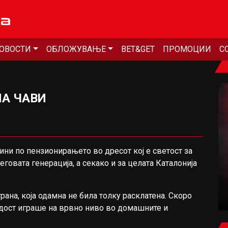
ОВОСТИ
ОБЛОЖУВАЊЕ
BET&GET
ПРОМОЦИИ
С
НА ЧАВИ
дини по пензионирањето во дресот кој е светост за
ФУДБАЛ
еговата генерација, а секако и за целата Каталонија
ЕЛ КЛАСИКО ЗА РОДРИ: БАРСЕЛОНА ВЛЕЗЕ
ВО ИГРА
рана, која одамна не била толку расклатена. Скоро
рдост играше на врвно ниво во домашните и