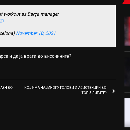
irst workout as Barça manager
Zi
celona)
November 10, 2021
арса и да ја врати во височините?
АЕН ВО
КОЈ ИМА НАЈМНОГУ ГОЛОВИ И АСИСТЕНЦИИ ВО
ТОП 5 ЛИГИТЕ?