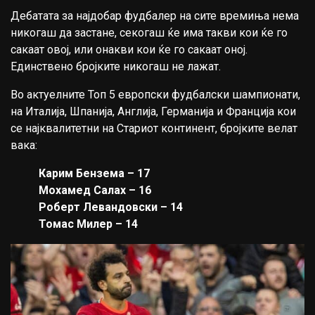
Дебатата за најдобар фудбалер на сите времиња нема
никогаш да застане, секогаш ќе има такви кои ќе го
сакаат овој, или онакви кои ќе го сакаат оној.
Единствено бројките никогаш не лажат.
Во актуелните Топ 5 европски фудбалски шампионати,
на Италија, Шпанија, Англија, Германија и Франција кои
се најквалитетни на Стариот континент, бројките велат
вака:
Карим Бензема – 17
Мохамед Салах – 16
Роберт Левандовски – 14
Томас Милер – 14