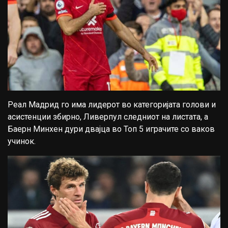
Реал Мадрид го има лидерот во категоријата голови и
асистенции збирно, Ливерпул следниот на листата, а
Баерн Минхен дури двајца во Топ 5 играчите со ваков
учинок.