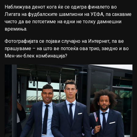
Наближува денот кога ќе се одигра финалето во
Лигата на фудбалските шампиони на УЕФА, па сакавме
чисто да ве потсетиме на едни не толку дамнешни
времиња.
Фотографијата се појави случајно на Интернет, па ве
прашуваме – на што ве потсеќа ова трио, заедно и во
Мен-ин-блек комбинација?