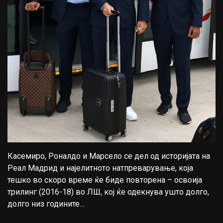
Касемиро, Роналдо и Марсело се дел од историјата на
Реал Мадрид и најелитното натпреварување, која
тешко во скоро време ќе биде повторена – освоија
трилинг (2016-18) во ЛШ, кој ќе одекнува ушто долго,
долго низ годините…