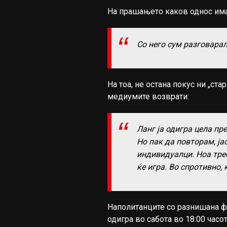
На прашањето каков однос има 
Со него сум разговара
На тоа, не остана покус ни „ста
медиумите возврати:
Ланг ја одигра цела пр
Но пак да повторам, ја
индивидуалци. Ноа треб
ќе игра. Во спротивно, 
Наполитанците со разнишана ф
одигра во сабота во 18:00 часот