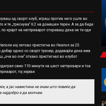
уваш од својот клуб, играш против него уште во
ФУДБАЛ
 и те „треснува“ 6:2 на домашен терен. А за да биде
 по крајот на натпреварот откриваш дека не ти оди
НЕМИРНА НОЌ ВО ЗАГРЕБ: МАСОВНА
ТЕПАЧКА НА БЕД БЛУ БОЈС И ТОРЦИДА
Наполи кој летово пристигна во Неапол за 25
 добар однос со својот тренер, додавајќи дека има
 „очи во очи“ откако пристигнал во клубот.
одиграл само 110 минути на шест натпревари и тоа
реварот, тој изјави:
еќе, а јас навистина не знам што повеќе да
 најдобро е да молчам.