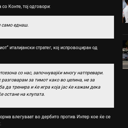
со Конте, тој одговори:
л само еднаш.
риот“ италијански стратег, кој испровоциран од
етсезона со нас, започнувајќи многу натпревари.
с разговарам за тимот како во целина, не за
а да тренира и ќе игра која јас ќе кажам дека
ќе остане на клупата.
орма влегуваат во дербито против Интер кое ќе се
.