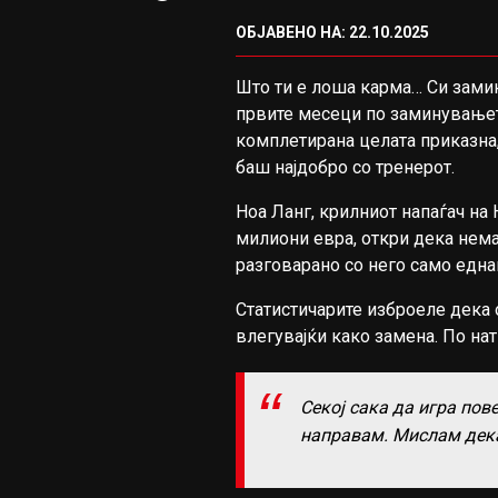
ОБЈАВЕНО НА: 22.10.2025
Што ти е лоша карма… Си замин
првите месеци по заминувањето
комплетирана целата приказна,
баш најдобро со тренерот.
Ноа Ланг, крилниот напаѓач на 
милиони евра, откри дека нема
разговарано со него само еднаш
Статистичарите изброеле дека 
влегувајќи како замена. По натп
Секој сака да игра пов
направам. Мислам дека