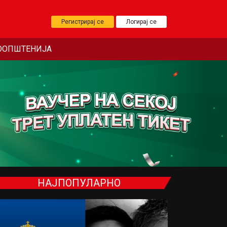
Регистрирај се
Логирај се
ООПШТЕНИЈА
НАЈПОПУЛАРНО