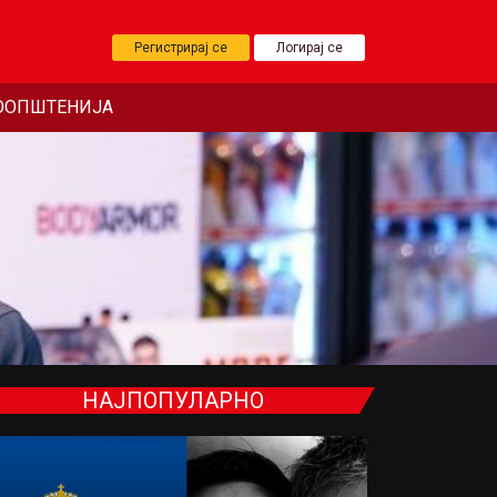
Регистрирај се
Логирај се
ООПШТЕНИЈА
НАЈПОПУЛАРНО