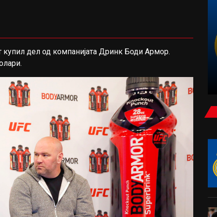
ФУДБАЛ
нт купил дел од компанијата Дринк Боди Армор.
олари.
НЕМИРНА НОЌ ВО ЗАГРЕБ: МАСОВНА
ТЕПАЧКА НА БЕД БЛУ БОЈС И ТОРЦИДА