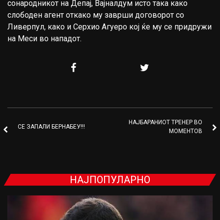
сонародникот на Депај, Вајналдум исто така како
слободен агент откако му заврши договорот со
Ливерпул, како и Серхио Агуеро кој ќе му се придружи
на Меси во нападот.
НАЈБАРАНИОТ ТРЕНЕР ВО
СЕ ЗАПАЛИ БЕРНАБЕУ!!!
МОМЕНТОВ
НАЈПОПУЛАРНО