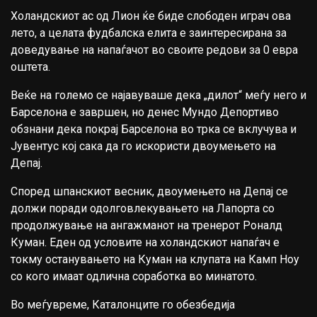
Холандскиот ас од Лион ќе биде слободен играч ова
лето, а целата фудбалска елита е заинтересирана за
доведување на напаѓачот во своите редови за 0 евра
оштета.
Веќе на големо се најавуваше дека „дилот“ меѓу него и
Барселона е завршен, но денес Мундо Депортиво
обзнани дека покрај Барселона во трка се вклучува и
Јувентус кој сака да го искористи двоумењето на
Депај.
Според шпанскиот весник, двоумењето на Депај се
должи поради одолговлекувањето на Лапорта со
продолжување на ангажманот на тренерот Роналд
Куман. Еден од условите на холандскиот напаѓач е
токму останувањето на Куман на клупата на Камп Ноу
со кого имаат одлична соработка во минатото.
Во меѓувреме, Каталонците го обезбедија