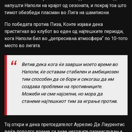
напушти
Наполи
на крајот од сезоната, и покрај тоа што
тимот обезбеди пласман во
Лига на шампиони
.
По победата против
Пиза
, Конте изјави дека
пристигнал во клубот во еден од најтешките периоди,
кога Наполи бил во „депресивна атмосфера“ по 10-тото
место во лигата.
Ветив дека кога ќе заврши моето време во
Наполи, ќе оставам стабилен и амбициозен
тим способен да се бори и секогаш да им
создава проблеми на противниците.
Можеби не сме најсилни, но мора да
станеме најтешкиот тим за играње против.
Тој откри и дека претседателот
Аурелио Де Лаурентис
веќе подолго време ги знае неговите размислувања