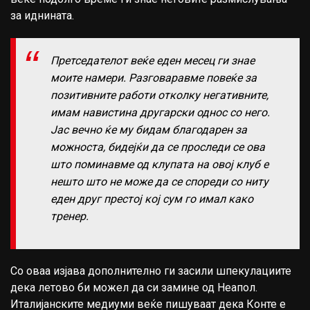
за иднината.
Претседателот веќе еден месец ги знае
моите намери. Разговаравме повеќе за
позитивните работи отколку негативните,
имам навистина другарски однос со него.
Јас вечно ќе му бидам благодарен за
можноста, бидејќи да се проследи се ова
што поминавме од клупата на овој клуб е
нешто што не може да се спореди со ниту
еден друг престој кој сум го имал како
тренер.
Со оваа изјава дополнително ги засили шпекулациите
дека летово би можел да си замине од Неапол.
Италијанските медиуми веќе пишуваат дека Конте е