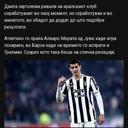
Двата најголеми ривала на кралскиот клуб
соработуваат во овој момент, но соработуваа и во
минатото, во обидот да дојдат до што подобри
резултати.
Атлетико го праќа Алваро Мората од Јуве каде игра
позајмен, во Барса каде на времето го испрати и
Гризман. Суарез исто така беше на слична релација.