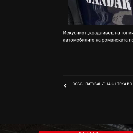
Искусниот „крадливец на топк
автомобилите на романската пол
ОСВОЈ ПАТУВАЊЕ НА Ф1 ТРКА ВО