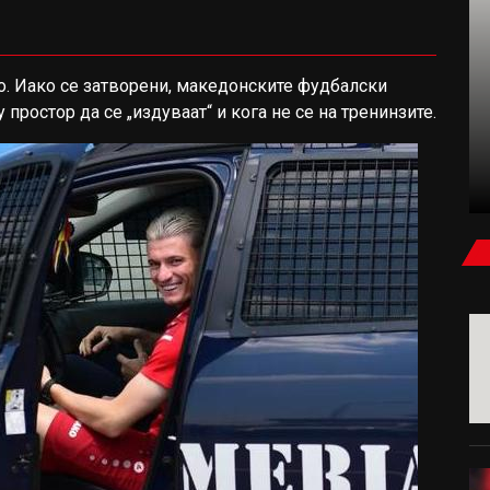
о. Иако се затворени, македонските фудбалски
ФУДБАЛ
простор да се „издуваат“ и кога не се на тренинзите.
КАРАГЕР: БЕВ УБЕДЕН ДЕКА САЛАХ ЌЕ
ПОТПИШЕ ЗА МИЛАН ИЛИ ЈУВЕНТУС