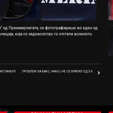
и“ од Премиерлигата, се фотографираше во еден од
иција, која со задоволство го отстапи возилото.
 ИСТАНБУЛ
ПРОБЛЕМ ЗА БАКС, НИКОЈ НЕ СЕ ВРАТИЛ ОД 3:0