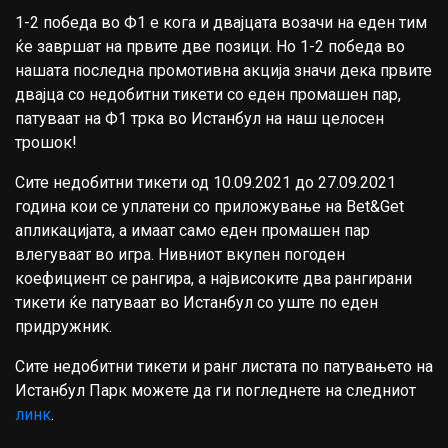
1-2 победа во Ф1 е кога и двајцата возачи на еден тим
ќе завршат на првите две позици. Но 1-2 победа во
нашата последна промотивна акција значи дека првите
двајца со недобитни тикети со еден промашен пар,
патуваат на Ф1 трка во Истанбул на наш целосен
трошок!
Сите недобитни тикети од 10.09.2021 до 27.09.2021
година кои се уплатени со приложување на Bet&Get
апликацијата, а имаат само еден промашен пар
влегуваат во игра. Нивниот вкупен погоден
коефициент се рангира, а највисоките два рангирани
тикети ќе патуваат во Истанбул со уште по еден
придружник.
Сите недобитни тикети и ранг листата по патувањето на
Истанбул Парк можете да ги погледнете на следниот
линк
.