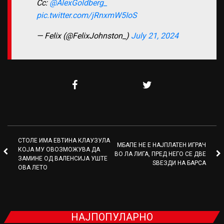
Cc:
@AlexGoldberg_
pic.twitter.com/jRnxmW5IoS
— Felix (@FelixJohnston_)
July 21, 2024
СТОЛЕ ИМА ЕВТИНА КЛАУЗУЛА
МБАПЕ НЕ Е НАЈПЛАТЕН ИГРАЧ
КОЈА МУ ОВОЗМОЖУВА ДА
ВО ЛА ЛИГА, ПРЕД НЕГО СЕ ДВЕ
ЗАМИНЕ ОД ВАЛЕНСИЈА УШТЕ
ЅВЕЗДИ НА БАРСА
ОВА ЛЕТО
НАЈПОПУЛАРНО