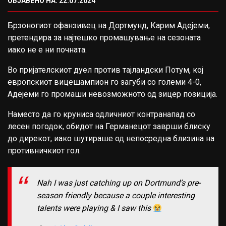
ОБЈАВЕНО НА: 22.07.2024
Брзоногиот офанзивец на Дортмунд, Карим Адејеми,
претендира за најтешко промашување на сезоната
иако не е ни почната.
Во пријателскиот дуел против тајландски Потум, кој
европскиот вицешампион го загуби со големи 4-0,
Адејеми го промаши невозможното од зицер позиција.
Наместо да го круниса одличниот контранапад со
лесен погодок, обидот на Германецот заврши блиску
до дирекот, иако шутираше од непосредна близина на
противничкиот гол.
Nah I was just catching up on Dortmund’s pre-
season friendly because a couple interesting
talents were playing & I saw this