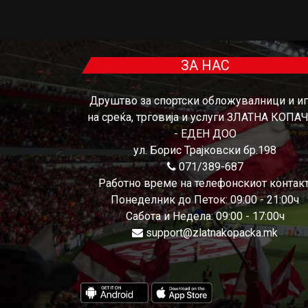
ЗА НАС
Друштво за спортски обложувалници и и
на среќа, трговија и услуги ЗЛАТНА КОПА
- ЕДЕН ДОО
ул. Борис Трајковски бр.198
071/389-687
Работно време на телефонскиот контакт
Понеделник до Петок: 09:00 - 21:00ч
Сабота и Недела: 09:00 - 17:00ч
support@zlatnakopacka.mk