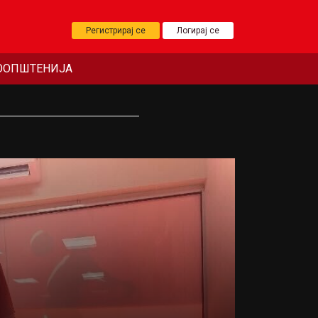
Регистрирај се
Логирај се
ООПШТЕНИЈА