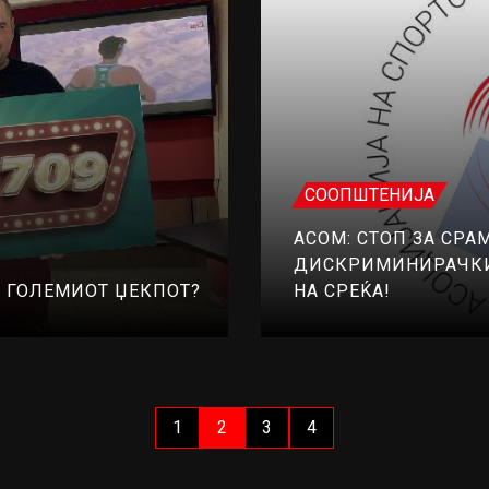
СООПШТЕНИЈА
АСОМ: СТОП ЗА СРА
ДИСКРИМИНИРАЧКИ
О ГОЛЕМИОТ ЏЕКПОТ?
НА СРЕЌА!
1
2
3
4