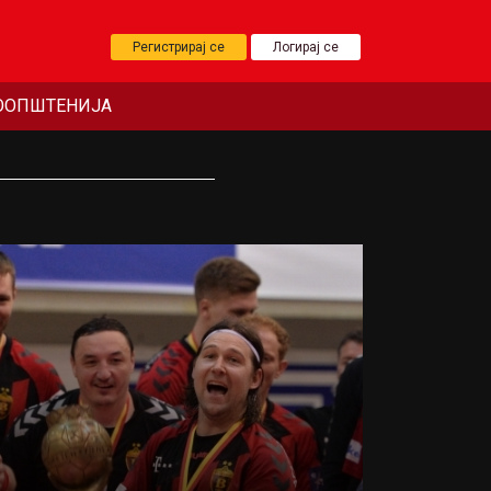
Регистрирај се
Логирај се
ООПШТЕНИЈА