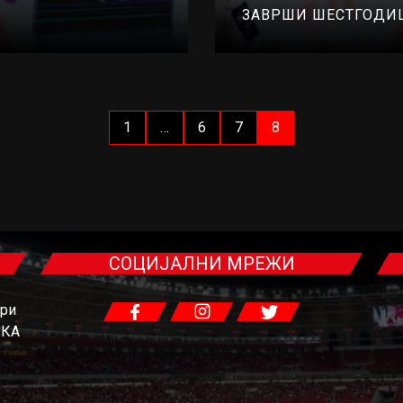
ЗАВРШИ ШЕСТГОДИ
1
…
6
7
8
СОЦИЈАЛНИ МРЕЖИ
гри
ЧКА