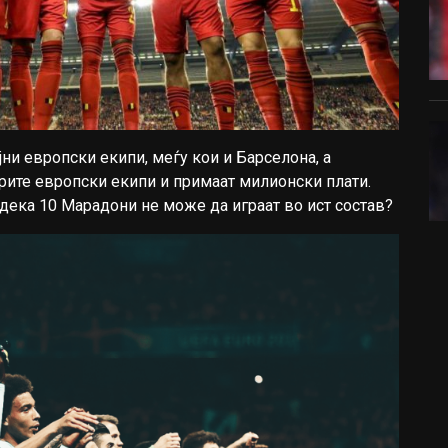
јни европски екипи, меѓу кои и Барселона, а
брите европски екипи и примаат милионски плати.
 дека 10 Марадони не може да играат во ист состав?