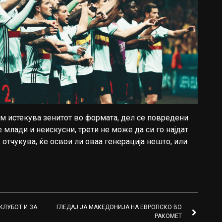
м истекува зенитот во формата, дел се повредени
 млади и неискусни, трети не може да си го најдат
отчукува, ќе освои ли оваа генерација нешто, или
 КЛУБОТ И ЗА
ГЛЕДАЈ ЈА МАКЕДОНИЈА НА ЕВРОПСКО ВО
РАКОМЕТ