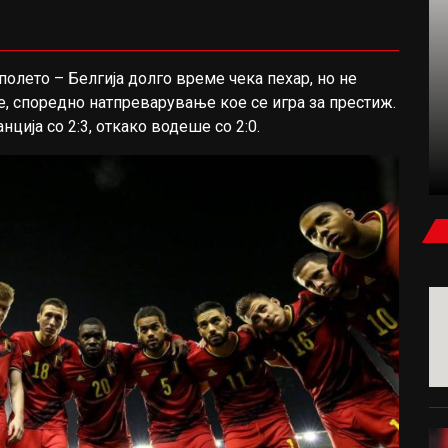
 полето – Белгија долго време чека пехар, но не
ФУДБАЛ
те, споредно натпреварување кое се игра за престиж.
ција со 2:3, откако водеше со 2:0.
КАРАГЕР: БЕВ УБЕДЕН ДЕКА САЛАХ ЌЕ
ПОТПИШЕ ЗА МИЛАН ИЛИ ЈУВЕНТУС