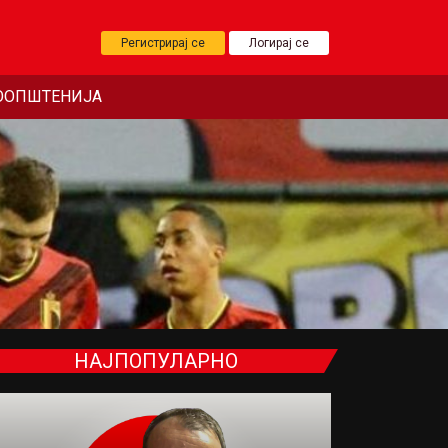
Регистрирај се
Логирај се
ООПШТЕНИЈА
НАЈПОПУЛАРНО