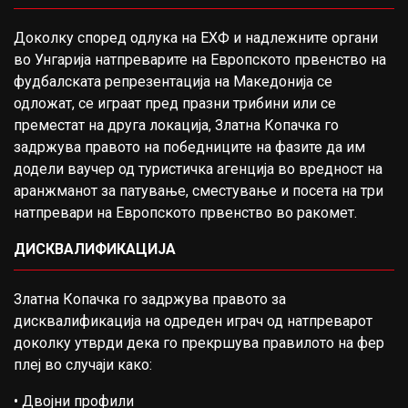
Доколку според одлука на ЕХФ и надлежните органи
во Унгарија натпреварите на Европското првенство на
фудбалската репрезентација на Македонија се
одложат, се играат пред празни трибини или се
преместат на друга локација, Златна Копачка го
задржува правото на победниците на фазите да им
додели ваучер од туристичка агенција во вредност на
аранжманот за патување, сместување и посета на три
натпревари на Европското првенство во ракомет.
ДИСКВАЛИФИКАЦИЈА
Златна Копачка го задржува правото за
дисквалификација на одреден играч од натпреварот
доколку утврди дека го прекршува правилото на фер
плеј во случаји како:
• Двојни профили