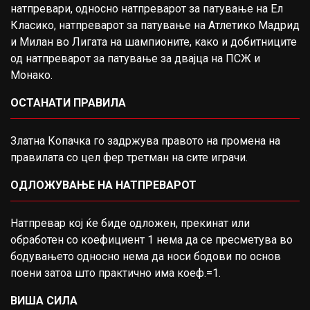
натпревари, односно натпреварот за патување на Ел
Класико, натпреварот за патување на Атлетико Мадрид
и Милан во Лигата на шампионите, како и добитниците
од натпреварот за патување за двајца на ПСЖ и
Монако.
ОСТАНАТИ ПРАВИЛА
Златна Копачка го задржува правото на промена на
правилата со цел фер третман на сите играчи.
ОДЛОЖУВАЊЕ НА НАТПРЕВАРОТ
Натпревар кој ќе биде одложен, прекинат или
обработен со коефициент 1 нема да се пресметува во
бодувањето односно нема да носи бодови по основ
поени затоа што практично има коеф.=1.
ВИША СИЛА