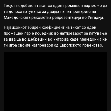
Твојот недобитен тикет со еден промашен пар може да
ти донесе патување за двајца на натпреварите на
Македонската ракометна репрезентација во Унгарија.
Највисокиот збирен коефициент на тикет со еден
промашен пар е победник во натпреварот за патување
за двајца во Дебрецин во Унгарија каде Македонија ќе
ги игра своите натпревари од Европското првенство.