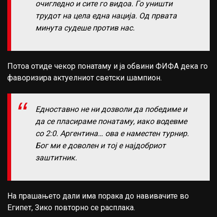
очигледно и сите го видоа. Го уништи
трудот на цела една нација. Од првата
минута судеше против нас.
Потоа отиде чекор понатаму и ја обвини ФИФА дека го
фаворизира актуелниот светски шампион.
Едноставно не ни дозволи да победиме и
да се пласираме понатаму, иако водевме
со 2:0. Аргентина… ова е наместен турнир.
Бог ми е доволен и тој е најдобриот
заштитник.
На прашањето дали има порака до навивачите во
Египет, Зико повторно се расплака.