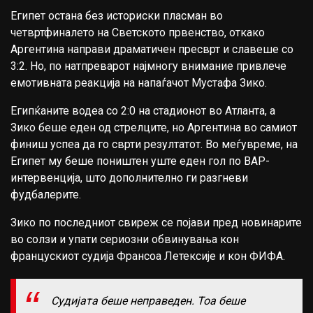
Египет остана без историски пласман во
четвртфиналето на Светското првенство, откако
Аргентина направи драматичен пресврт и славеше со
3:2. Но, по натпреварот најмногу внимание привлече
емотивната реакција на напаѓачот Мустафа Зико.
Египќаните водеа со 2:0 на стадионот во Атланта, а
Зико беше еден од стрелците, но Аргентина во самиот
финиш успеа да го сврти резултатот. Во меѓувреме, на
Египет му беше поништен уште еден гол по ВАР-
интервенција, што дополнително ги разгневи
фудбалерите.
Зико по последниот свиреж се појави пред новинарите
во солзи и упати сериозни обвинувања кон
францускиот судија Франсоа Летексије и кон ФИФА.
Судијата беше неправеден. Тоа беше