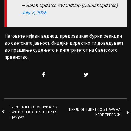
— Salah Updates #WorldCup (@SalahUpdates)
July 7, 2026
Неговите изјави веднаш предизвикаа бурни реакции
во светската јавност, бидејќи директно ги доведуваат
во прашање судењето и интегритетот на Светското
првенство.
ВЕРСТАПЕН ГО МЕНУВА РЕД
ПРЕДЛОГ ТИКЕТ СО 5 ПАРА НА
БУЛ ВО ТЕКОТ НА ЛЕТНАТА
ИГОР ТРПЕСКИ
ПАУЗА?