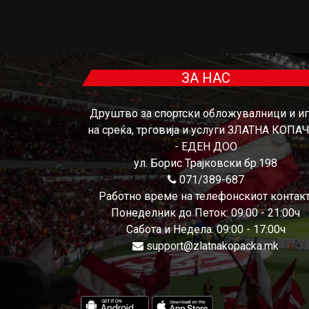
ЗА НАС
Друштво за спортски обложувалници и и
на среќа, трговија и услуги ЗЛАТНА КОПА
- ЕДЕН ДОО
ул. Борис Трајковски бр.198
071/389-687
Работно време на телефонскиот контакт
Понеделник до Петок: 09:00 - 21:00ч
Сабота и Недела: 09:00 - 17:00ч
support@zlatnakopacka.mk