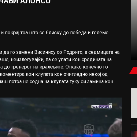
 ЧАВИ АЛОНСО
ФУДБАЛ
и покрај тоа што се блиску до победа и големо
КАРАГЕР: БЕВ УБЕДЕН ДЕКА САЛАХ ЌЕ
ПОТПИШЕ ЗА МИЛАН ИЛИ ЈУВЕНТУС
 да го замени Висинису со Родриго, а седмицата на
е, неизлегувајќи, па се упати кон средината на
 до тренерот на кралевите. Откако конечно го
коментира кон клупата кон очигледно некој од
ш потоа не седна на клупата туку си замина кон