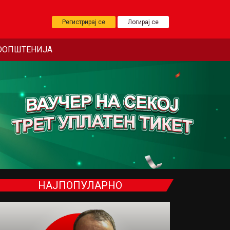
Регистрирај се
Логирај се
ООПШТЕНИЈА
НАЈПОПУЛАРНО