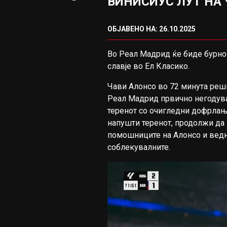
ВИНИСИУС ЛУТ НА
ОБЈАВЕНО НА: 26.10.2025
Во Реал Мадрид ќе биде бурно 
славје во Ел Класико.
Чави Алонсо во 72 минута реши
Реал Мадрид првично негодуваш
теренот со очигледни дофрлања
напушти теренот, продолжи да 
помошниците на Алонсо и ведна
соблекувалните.
Video
Player