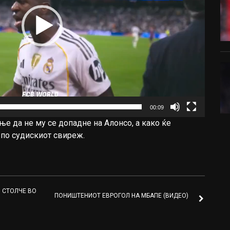
00:09
е да не му се допадне на Алонсо, а како ќе
 по судискиот свиреж.
 СТОЛЧЕ ВО
ПОНИШТЕНИОТ ЕВРОГОЛ НА МБАПЕ (ВИДЕО)