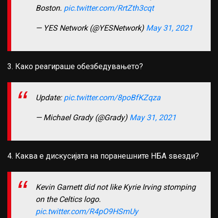
Boston.
pic.twitter.com/RrtZth3cqt
— YES Network (@YESNetwork)
May 31, 2021
3. Како реагираше обезбедувањето?
Update:
pic.twitter.com/8poBfKZqza
— Michael Grady (@Grady)
May 31, 2021
4. Каква е дискусијата на поранешните НБА ѕвезди?
Kevin Garnett did not like Kyrie Irving stomping
on the Celtics logo.
pic.twitter.com/R4pO9HSmUy