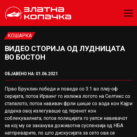
КОШАРКА
ВИДЕО СТОРИЈА ОД ЛУДНИЦАТА
ВО БОСТОН
ОБЈАВЕНО НА: 01.06.2021
Прво Бруклин победи и поведе со 3:1 во плеј-оф
серијата, потоа Ирвинг го излижа логото на Селтикс со
стапалото, потоа навивач фрли шише со вода кон Кајри
додека овој излегуваше од теренот кон
соблекувалната, потоа полицијата го уaпси навивачот
на кој му се заканува доживотна суспензија од НБА
натпреварите, по што дискусијата за сето ова се