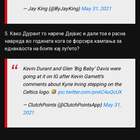
— Jay King (@ByJayKing)
May 31, 2021
5. Како Дјурант го нарече Дејвис и дали тоа е расна
навреда во годината кога се форсира кампања за
еднаквоста на боите кај луѓето?
Kevin Durant and Glen ‘Big Baby’ Davis were
going at it on IG after Kevin Garnett’s
comments about Kyrie Irving stepping on the
Celtics logo.
pic.twitter.com/pn6C4uQcUX
— ClutchPoints (@ClutchPointsApp)
May 31,
2021