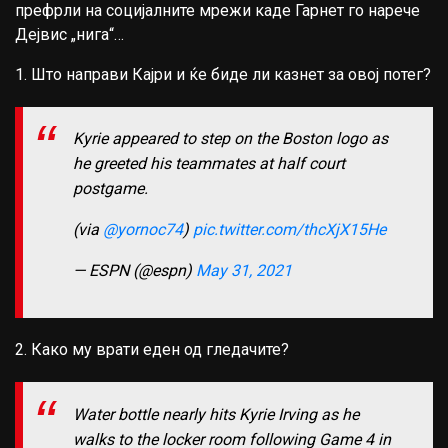
префрли на социјалните мрежи каде Гарнет го нарече
Дејвис „нига“…
1. Што направи Кајри и ќе биде ли казнет за овој потег?
Kyrie appeared to step on the Boston logo as
he greeted his teammates at half court
postgame.
(via
@yornoc74
)
pic.twitter.com/thcXjX15He
— ESPN (@espn)
May 31, 2021
2. Како му врати еден од гледачите?
Water bottle nearly hits Kyrie Irving as he
walks to the locker room following Game 4 in