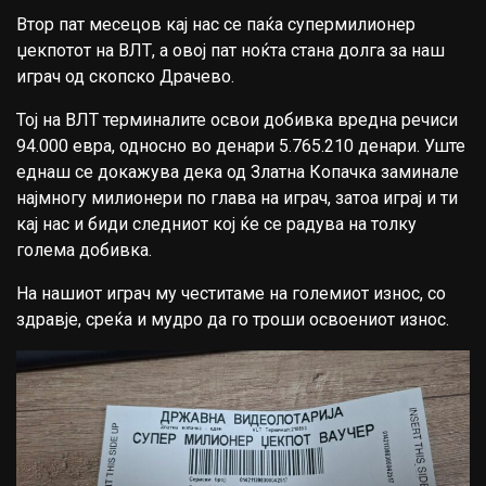
Втор пат месецов кај нас се паќа супермилионер
џекпотот на ВЛТ, а овој пат ноќта стана долга за наш
играч од скопско Драчево.
Тој на ВЛТ терминалите освои добивка вредна речиси
94.000 евра, односно во денари 5.765.210 денари. Уште
еднаш се докажува дека од Златна Копачка заминале
најмногу милионери по глава на играч, затоа играј и ти
кај нас и биди следниот кој ќе се радува на толку
голема добивка.
На нашиот играч му честитаме на големиот износ, со
здравје, среќа и мудро да го троши освоениот износ.