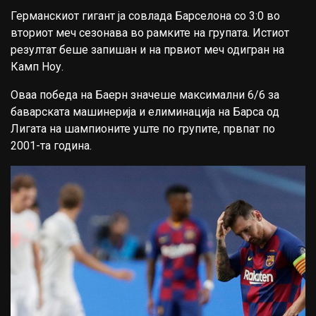
Германскиот гигант ја совлада Барселона со 3:0 во
вториот меч сезонава во рамките на групата. Истиот
резултат беше запишан и на првиот меч одигран на
Камп Ноу.
Оваа победа на Баерн значеше максимални 6/6 за
баварската машинерија и елиминација на Барса од
Лигата на шампионите уште по групите, првпат по
2001-та година.