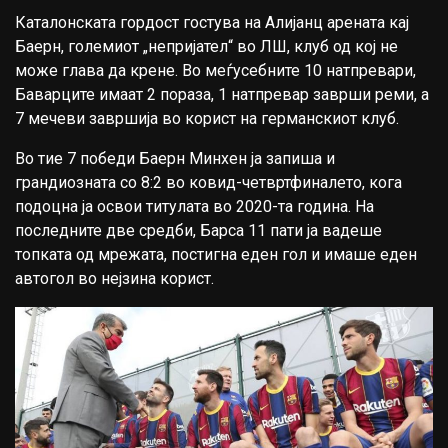
Каталонската гордост гостува на Алијанц арената кај
Бaерн, големиот „непријател“ во ЛШ, клуб од кој не
може глава да крене. Во меѓусебните 10 натпревари,
Баварците имаат 2 пораза, 1 натпревар заврши реми, а
7 мечеви завршија во корист на германскиот клуб.
Во тие 7 победи Баерн Минхен ја запиша и
грандиозната со 8:2 во ковид-четвртфиналето, кога
подоцна ја освои титулата во 2020-та година. На
последните две средби, Барса 11 пати ја вадеше
топката од мрежата, постигна еден гол и имаше еден
автогол во нејзина корист.