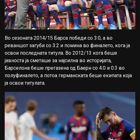
Во сезоната 2014/15 Барса победи со 3:0, а во
реваншот загуби со 3:2 и помина во финалето, кога ја
освои последната титула. Во 2012/13 кога беше
јавноста ја сметаше за најсилна во историјата,
Барселона беше прегазена од Баерн со 4:0 и 0:3 во
полуфиналето, а потоа германската беше екипата која
ја освои титулата.