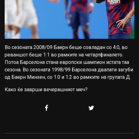
Во сезоната 2008/09 Баерн беше совладан со 4:0, во
реваншот беше 1:1 во рамките на четвртфиналето.
Потоа Барселона стана европски шампион истата таа
сезона. Во сезоната 1998/99 Барселона двапати загуби
од Баерн Минхен, со 1:0 и 1:2 во рамките на групата Д.
Како ќе заврши вечерашниот меч?