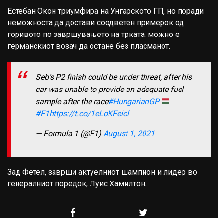
Естебан Окон триумфира на Унгарското ГП, но поради
неможноста да достави соодветен примерок од
горивото по завршувањето на трката, можно е
германскиот возач да остане без пласманот.
Seb’s P2 finish could be under threat, after his
car was unable to provide an adequate fuel
sample after the race
#HungarianGP
#F1
https://t.co/1eLoKFeiol
— Formula 1 (@F1)
August 1, 2021
Зад Фетел, заврши актуелниот шампион и лидер во
генералниот поредок, Луис Хамилтон.