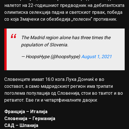
налетот на 22-годишниот предводник на дебитантската
олимписка селекција падна и светскиот првак, победа
со која Змајчеки си обезбедија „полесен“ противник.
The Madrid region alone has three times the
population of Slovenia.
— HoopsHype (@hoopshype)
August 1, 2021
Словенците имаат 16:0 кога Лука Дончиќ е во
составот, а само мадридскиот регион има трипати
поголема популација од Словенија, стои во твитот и во
ретвитот. Еве ги и четвртфиналните двојки:
Франција – Италија
Словенија – Германија
САД – Шпанија