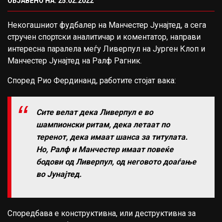
ОБЈАВЕНО НА: 25.02.2022
Некогашниот фудбалер на Манчестер Јунајтед, а сега
стручен спортски аналитичар и коментатор, направи
интересна паралела меѓу Ливерпул на Јурген Клоп и
Манчестер Јунајтед на Ралф Рагник.
Според Рио Фердинанд, работите стојат вака:
Сите велат дека Ливерпул е во
шампионски ритам, дека летаат по
теренот, дека имаат шанса за титулата.
Но, Ралф и Манчестер имаат повеќе
бодови од Ливерпул, од неговото доаѓање
во Јунајтед.
Споредбава е конструктивна, или деструктивна за