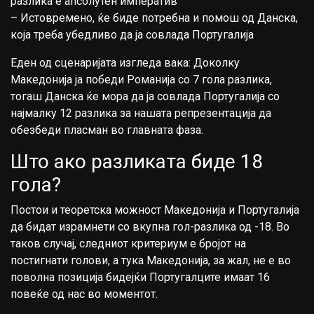
разлика е апсолутен императив
– Истовремено, ќе биде потребна и помош од Данска,
која треба убедливо да ја совлада Португалија
Еден од сценаријата изгледа вака: Доколку
Македонија ја победи Романија со 7 гола разлика,
тогаш Данска ќе мора да ја совлада Португалија со
најмалку 12 разлика за нашата репрезентација да
обезбеди пласман во главната фаза.
Што ако разликата биде 18
гола?
Постои и теоретска можност Македонија и Португалија
да бидат израмнети со вкупна гол-разлика од -18. Во
таков случај, следниот критериум е бројот на
постигнати голови, а тука Македонија, за жал, не е во
поволна позиција бидејќи Португалците имаат 16
повеќе од нас во моментот.