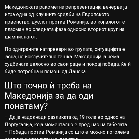
Македонската ракометна репрезентација вечерва ја
игра една од клучните средби на Европското
првенство, дуелот против Романија, во кој влогот е
пласман во следната фаза односно вториот круг на
шампионатот.
По одиграните натпревари во групата, ситуацијата е
јасна, но исклучително тешка. Македонија ја нема
судбината целосно во свои раце и покрај победа, ќе ѝ
биде потребна и помош од Данска.
Што точно ѝ треба на
Македонија за да оди
понатаму?
– Да ја надокнади разликата од 19 гола во однос на
Португалија, која моментално е пред нас на табелата
– Победа против Романија со што е можно поголема