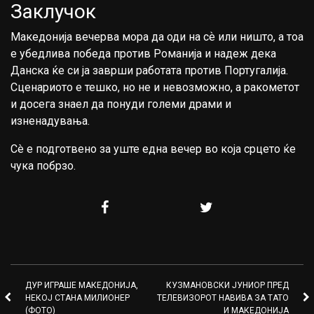
Заклучок
Македонија вечерва мора да оди на сѐ или ништо, а тоа
е убедлива победа против Романија и надеж дека
Данска ќе си ја заврши работата против Португалија.
Сценариото е тешко, но не и невозможно, а ракометот
и досега знаел да понуди големи драми и
изненадувања.
Сè е подготвено за уште една вечер во која срцето ќе
чука побрзо.
ДУР ИГРАШЕ МАКЕДОНИЈА,
КУЗМАНОВСКИ ЈУНИОР ПРЕД
НЕКОЈ СТАНА МИЛИОНЕР
ТЕЛЕВИЗОРОТ НАВИВА ЗА ТАТО
(ФОТО)
И МАКЕДОНИЈА