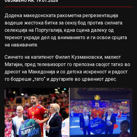
ОБЈАВЕНО НА: 19.01.2026
Додека македонската ракометна репрезентација
водеше жестока битка за секој бод против силната
селекција на Португалија, една сцена далеку од
теренот украде дел од вниманието и ги освои срцата
на навивачите.
Синчето на капитенот Филип Кузмановски, малиот
Матијан, пред телевизорот го препозна својот татко во
дресот на Македонија и со детска искреност и радост
го бодреше „тато“ и другарите во црвениот дрес.