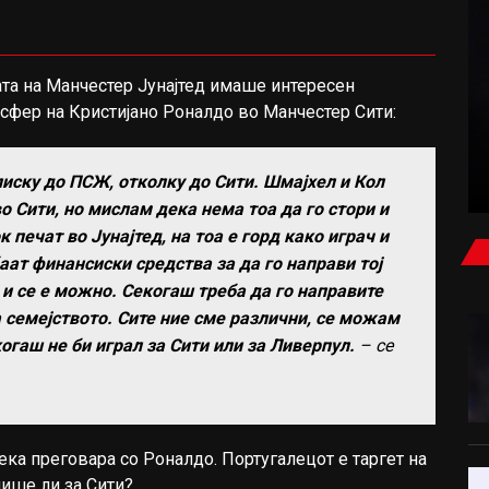
ата на Манчестер Јунајтед имаше интересен
ТЕНИС
сфер на Кристијано Роналдо во Манчестер Сити:
ЛОШИ ВЕСТИ ЗА СИНЕР? ИТНО ЗАВРШИ ВО
ОРТОПЕДСКА КЛИНИКА
лиску до ПСЖ, отколку до Сити. Шмајхел и Кол
о Сити, но мислам дека нема тоа да го стори и
 печат во Јунајтед, на тоа е горд како играч и
аат финансиски средства за да го направи тој
 и се е можно. Секогаш треба да го направите
а семејството. Сите ние сме различни, се можам
когаш не би играл за Сити или за Ливерпул.
– се
ка преговара со Роналдо. Португалецот е таргет на
пише ли за Сити?