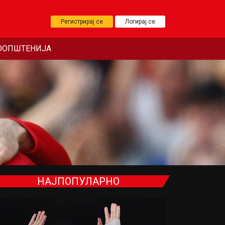
Регистрирај се
Логирај се
ООПШТЕНИЈА
НАЈПОПУЛАРНО