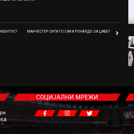
ЈУВЕНТУС?
МАНЧЕСТЕР СИТИ ГО САКА РОНАЛДО ЗА ЏАБЕ?
СОЦИЈАЛНИ МРЕЖИ
гри
ЧКА