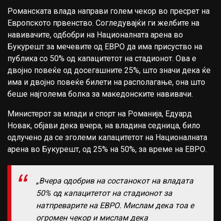
Романската влада направи голем чекор во пресрет на
Европското првенство. Согледувајќи ги желбите на
навивачите, одбобри на Националната арена во
Букурешт за мечевите од ЕВРО да има присуство на
публика со 50% од капацитетот на стадионот. Ова е
двојно повеќе од досегашните 25%, што значи дека ќе
има и двојно повеќе билети на располагање, она што
беше најголема болка за македонските навивачи.
Министерот за млади и спорт на Романија, Едуард
Новак, објави дека вчера, на владина седница, било
одлучено да се зголеми капацитетот на Националната
арена во Букурешт, од 25% на 50%, за време на ЕВРО.
„Вчера одобрив на состанокот на владата
50% од капацитетот на стадионот за
натпреварите на ЕВРО. Мислам дека тоа е
огромен чекор и мислам дека