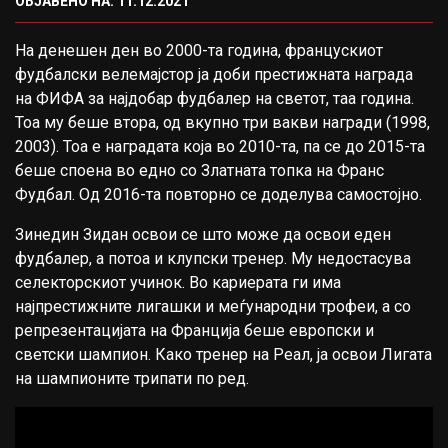
ОБЈАВЕНО НА: 11.12.2021
На денешен ден во 2000-та година, францускиот
фудбалски велемајстор ја доби престижната награда
на ФИФА за најдобар фудбалер на светот, таа година.
Тоа му беше втора, од вкупно три вакви награди (1998,
2003). Тоа е наградата која во 2010-та, па се до 2015-та
беше споена во едно со Златната топка на Франс
Фудбал. Од 2016-та повторно се доделува самостојно.
Зинедин Зидан освои се што може да освои еден
фудбалер, а потоа и клупски тренер. Му недостасува
селекторскиот учинок. Во кариерата ги има
најпрестижните лигашки и меѓународни трофеи, а со
репрезентацијата на Франција беше европски и
светски шампион. Како тренер на Реал, ја освои Лигата
на шампионите трипати по ред.