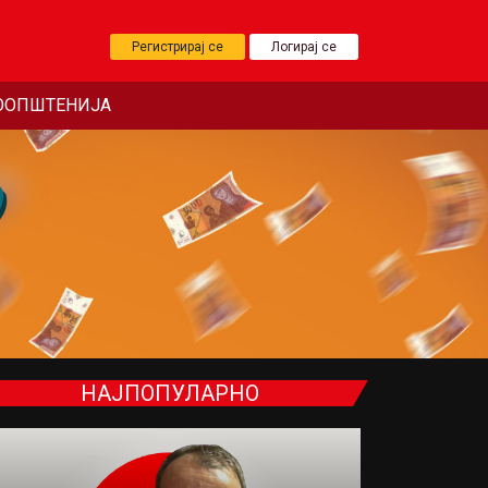
Регистрирај се
Логирај се
ООПШТЕНИЈА
НАЈПОПУЛАРНО