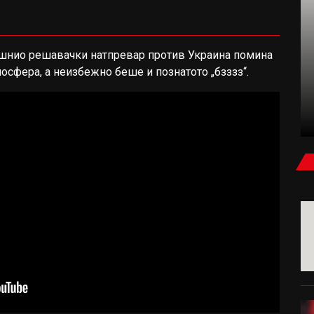
ешнио решавачки натпревар против Украина помина
ФУДБАЛ
осфера, а неизбежно беше и познатото „бзззз“.
КАРАГЕР: БЕВ УБЕДЕН ДЕКА САЛАХ ЌЕ
ПОТПИШЕ ЗА МИЛАН ИЛИ ЈУВЕНТУС