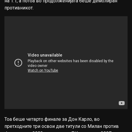
на 1:1, а потоа во продолженијата беше демолиран
противникот.
Тоа беше четврто финале за Дон Карло, во
претходните три освои две титули со Милан против