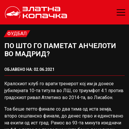
ФУДБАЛ
ПО ШТО ГО ПАМЕТАТ АНЧЕЛОТИ
ВО МАДРИД?
ОБЈАВЕНО НА: 02.06.2021
Кралскиот клуб го врати тренерот кој им ја донесе
јубилејната 10-та титула во ЛШ, со триумфот 4:1 против
градскиот ривал Атлетико во 2014-та, во Лисабон.
Тоа беше петто финале со два тима од иста земја,
второ сешпанско финале, до денес прво и единствено
на екипи од ист град. Рамос во 93-та минута изедначи