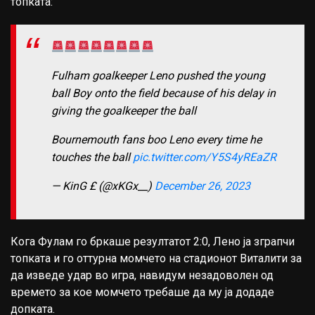
топкатa:
Fulham goalkeeper Leno pushed the young
ball Boy onto the field because of his delay in
giving the goalkeeper the ball
Bournemouth fans boo Leno every time he
touches the ball
pic.twitter.com/Y5S4yREaZR
— KinG £ (@xKGx__)
December 26, 2023
Кога Фулам го бркаше резултатот 2:0, Лено ја зграпчи
топката и го оттурна момчето на стадионот Виталити за
да изведе удар во игра, навидум незадоволен од
времето за кое момчето требаше да му ја додаде
допката.